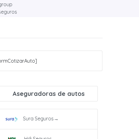
ormCotizarAuto]
Aseguradoras de autos
Sura Seguros
→
Hdi Seguros
→