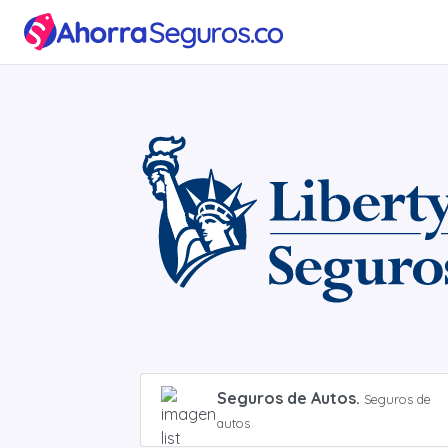
Inicio
Seguro
para
Carros
SOAT
Blog
Seguros de Autos.
Seguros de
autos