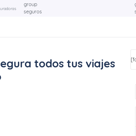
guradoras
egura todos tus viajes
[f
o