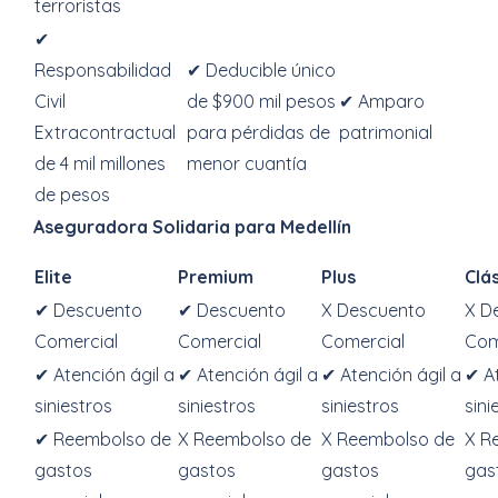
terroristas
✔
Responsabilidad
✔ Deducible único
Civil
de $900 mil pesos
✔ Amparo
Extracontractual
para pérdidas de
patrimonial
de 4 mil millones
menor cuantía
de pesos
Aseguradora Solidaria para Medellín
Elite
Premium
Plus
Clá
✔ Descuento
✔ Descuento
X Descuento
X D
Comercial
Comercial
Comercial
Com
✔ Atención ágil a
✔ Atención ágil a
✔ Atención ágil a
✔ At
siniestros
siniestros
siniestros
sini
✔ Reembolso de
X Reembolso de
X Reembolso de
X R
gastos
gastos
gastos
gas