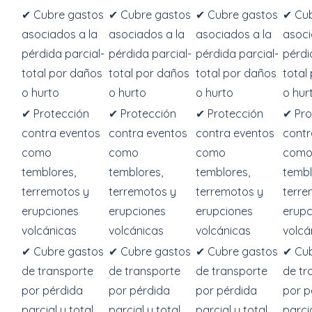
✔ Cubre gastos
✔ Cubre gastos
✔ Cubre gastos
✔ Cu
asociados a la
asociados a la
asociados a la
asoci
pérdida parcial-
pérdida parcial-
pérdida parcial-
pérdi
total por daños
total por daños
total por daños
total
o hurto
o hurto
o hurto
o hur
✔ Protección
✔ Protección
✔ Protección
✔ Pro
contra eventos
contra eventos
contra eventos
contr
como
como
como
com
temblores,
temblores,
temblores,
tembl
terremotos y
terremotos y
terremotos y
terre
erupciones
erupciones
erupciones
erupc
volcánicas
volcánicas
volcánicas
volcá
✔ Cubre gastos
✔ Cubre gastos
✔ Cubre gastos
✔ Cu
de transporte
de transporte
de transporte
de tr
por pérdida
por pérdida
por pérdida
por p
parcial y total
parcial y total
parcial y total
parcia