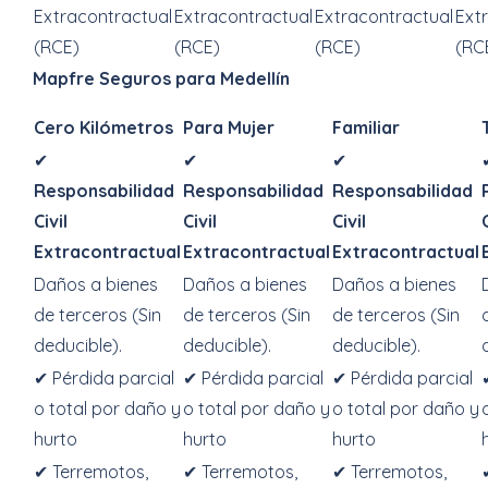
Extracontractual
Extracontractual
Extracontractual
Ext
(RCE)
(RCE)
(RCE)
(RC
Mapfre Seguros para Medellín
Cero Kilómetros
Para Mujer
Familiar
✔
✔
✔
Responsabilidad
Responsabilidad
Responsabilidad
Civil
Civil
Civil
Extracontractual
Extracontractual
Extracontractual
Daños a bienes
Daños a bienes
Daños a bienes
de terceros (Sin
de terceros (Sin
de terceros (Sin
deducible).
deducible).
deducible).
✔ Pérdida parcial
✔ Pérdida parcial
✔ Pérdida parcial
o total por daño y
o total por daño y
o total por daño y
hurto
hurto
hurto
✔ Terremotos,
✔ Terremotos,
✔ Terremotos,