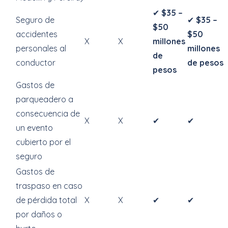
✔
$35 –
Seguro de
✔
$35 –
$50
accidentes
$50
X
X
millones
personales al
millones
de
conductor
de pesos
pesos
Gastos de
parqueadero a
consecuencia de
X
X
✔
✔
un evento
cubierto por el
seguro
Gastos de
traspaso en caso
de pérdida total
X
X
✔
✔
por daños o