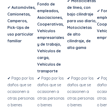
✔
Motocicletas
Fondo de
✔
Automóviles,
de línea, con
empleados,
✔
Fo
Camionetas,
bajo cilindraje
Asociaciones,
empl
Camperos,
para uso diario,
Cooperativas,
Coop
Pick-Ups de
Motocicletas
Vehículos
Vehíc
uso particular
de alto
empresariales
empr
familiar
cilindraje, de
y de trabajo,
alta gama
Vehículos de
carga,
Vehículos de
transporte
✔ Pago por los
✔ Pago por los
✔ Pago por los
✔ Pag
daños que se
daños que se
daños que se
daños
ocasionen a
ocasionen a
ocasionen a
ocasi
otras personas
otras personas
otras personas
otras
o bienes
o bienes
o bienes
o bie