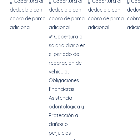
y Cobertura al
y Cobertura al
y Cobertura al
y Cob
deducible con
deducible con
deducible con
deduc
cobro de prima
cobro de prima
cobro de prima
cobro
adicional
adicional
adicional
adici
✔ Cobertura al
salario diario en
el periodo de
reparación del
vehículo,
Obligaciones
financieras,
Asistencia
odontológica y
Protección a
daños o
perjuicios