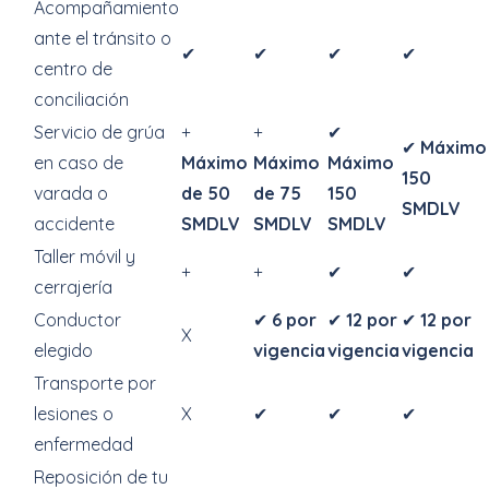
Acompañamiento
ante el tránsito o
✔
✔
✔
✔
centro de
conciliación
Servicio de grúa
+
+
✔
✔
Máximo
en caso de
Máximo
Máximo
Máximo
150
varada o
de 50
de 75
150
SMDLV
accidente
SMDLV
SMDLV
SMDLV
Taller móvil y
+
+
✔
✔
cerrajería
Conductor
✔
6 por
✔
12 por
✔
12 por
X
elegido
vigencia
vigencia
vigencia
Transporte por
lesiones o
X
✔
✔
✔
enfermedad
Reposición de tu