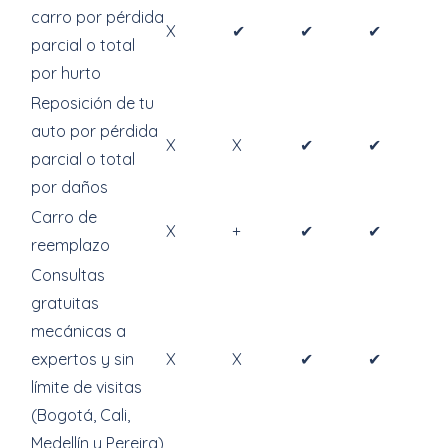
carro por pérdida
X
✔
✔
✔
parcial o total
por hurto
Reposición de tu
auto por pérdida
X
X
✔
✔
parcial o total
por daños
Carro de
X
+
✔
✔
reemplazo
Consultas
gratuitas
mecánicas a
expertos y sin
X
X
✔
✔
límite de visitas
(Bogotá, Cali,
Medellín y Pereira)