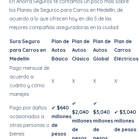
En Ahorra Seguros te contamos un poco más sobre
los Planes de Seguros para Carros en Medellín, de
acuerdo a lo que ofrecen hoy en día 5 de las
mejores compañías aseguradoras en la ciudad:
Sura Seguro
Plan de
Plan de
Plan de
Plan de
para Carros en
Autos
Autos
Autos
Carros
Medellín
Básico
Clásico
Global
Eléctricos
Pago mensual de
acuerdo a
X
X
X
X
cuánto y cómo
manejes
✔
✔
Pago por daños
✔
$640
$2,040
$3,040
✔
$3,040
ocasionados a
millones
millones
millones
millones
otras personas o
de
de
de
de pesos
bienes
pesos
pesos
pesos