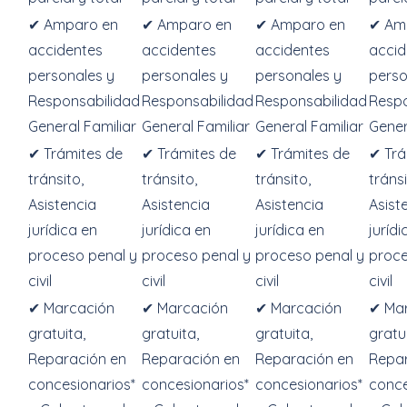
✔ Amparo en
✔ Amparo en
✔ Amparo en
✔ Am
accidentes
accidentes
accidentes
accid
personales y
personales y
personales y
perso
Responsabilidad
Responsabilidad
Responsabilidad
Respo
General Familiar
General Familiar
General Familiar
Gener
✔ Trámites de
✔ Trámites de
✔ Trámites de
✔ Trá
tránsito,
tránsito,
tránsito,
tránsi
Asistencia
Asistencia
Asistencia
Asist
jurídica en
jurídica en
jurídica en
jurídi
proceso penal y
proceso penal y
proceso penal y
proce
civil
civil
civil
civil
✔ Marcación
✔ Marcación
✔ Marcación
✔ Ma
gratuita,
gratuita,
gratuita,
gratui
Reparación en
Reparación en
Reparación en
Repar
concesionarios*
concesionarios*
concesionarios*
conce