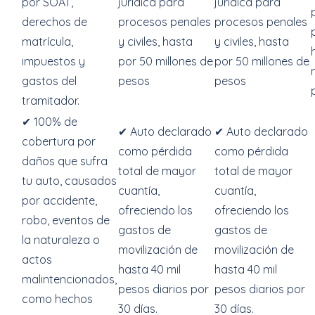
por SOAT,
jurídica para
jurídica para
derechos de
procesos penales
procesos penales
matrícula,
y civiles, hasta
y civiles, hasta
impuestos y
por 50 millones de
por 50 millones de
gastos del
pesos
pesos
tramitador.
✔ 100% de
✔ Auto declarado
✔ Auto declarado
cobertura por
como pérdida
como pérdida
daños que sufra
total de mayor
total de mayor
tu auto, causados
cuantía,
cuantía,
por accidente,
ofreciendo los
ofreciendo los
robo, eventos de
gastos de
gastos de
la naturaleza o
movilización de
movilización de
actos
hasta 40 mil
hasta 40 mil
malintencionados,
pesos diarios por
pesos diarios por
como hechos
30 días.
30 días.