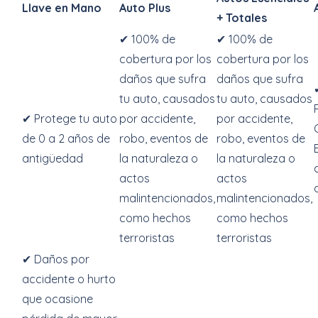
Llave en Mano
Auto Plus
+ Totales
✔ 100% de
✔ 100% de
cobertura por los
cobertura por los
daños que sufra
daños que sufra
tu auto, causados
tu auto, causados
✔ Protege tu auto
por accidente,
por accidente,
C
de 0 a 2 años de
robo, eventos de
robo, eventos de
antigüedad
la naturaleza o
la naturaleza o
actos
actos
malintencionados,
malintencionados,
como hechos
como hechos
terroristas
terroristas
✔ Daños por
accidente o hurto
que ocasione