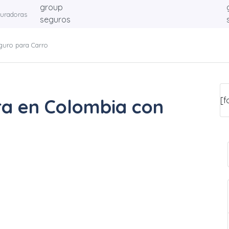
guradoras
guro para Carro
ra en Colombia con
[f