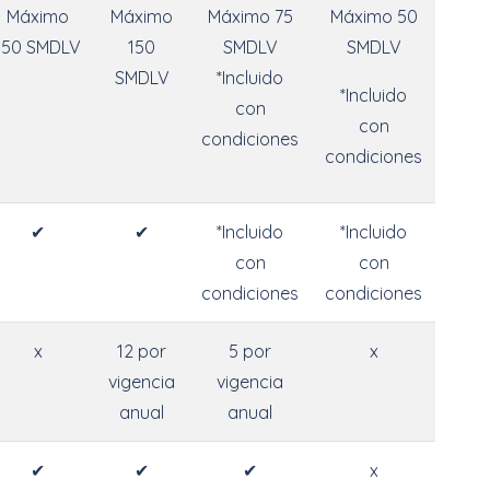
Máximo
Máximo
Máximo 75
Máximo 50
150 SMDLV
150
SMDLV
SMDLV
SMDLV
*Incluido
*Incluido
con
con
condiciones
condiciones
✔
✔
*Incluido
*Incluido
con
con
condiciones
condiciones
x
12 por
5 por
x
vigencia
vigencia
anual
anual
✔
✔
✔
x