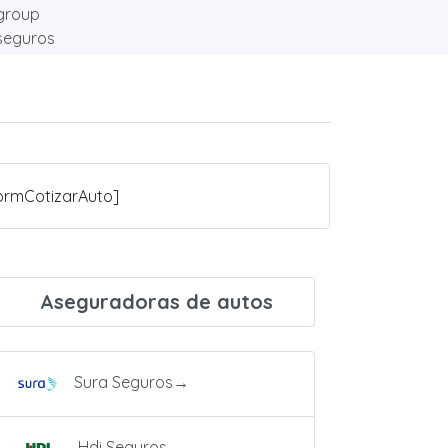
ormCotizarAuto]
Aseguradoras de autos
Sura Seguros
→
Hdi Seguros
→