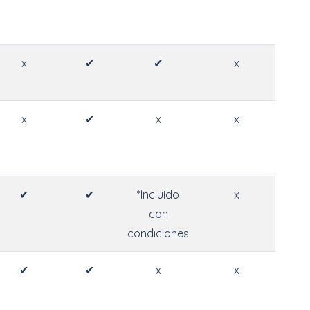
x
✔
✔
x
x
✔
x
x
✔
✔
*Incluido
x
con
condiciones
✔
✔
x
x