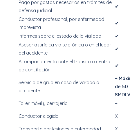
Pago por gastos necesarios en trámites de
✔
defensa judicial
Conductor profesional, por enfermedad
✔
imprevista
Informes sobre el estado de la vialidad
✔
Asesoría jurídica vía telefónica o en el lugar
✔
del accidente
Acompañamiento ante el tránsito o centro
✔
de conciliación
+
Máx
Servicio de grúa en caso de varada o
de 50
accidente
SMDL
Taller móvil y cerrajería
+
Conductor elegido
X
Transporte por lesiones o enfermedad
X