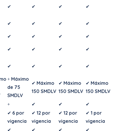
✔
✔
✔
✔
✔
✔
✔
✔
✔
✔
✔
✔
✔
✔
✔
✔
✔
✔
✔
✔
imo
+
Máximo
✔
Máximo
✔
Máximo
✔
Máximo
de 75
150 SMDLV
150 SMDLV
150 SMDLV
V
SMDLV
+
✔
✔
✔
✔
6 por
✔
12 por
✔
12 por
✔
1 por
vigencia
vigencia
vigencia
vigencia
✔
✔
✔
✔