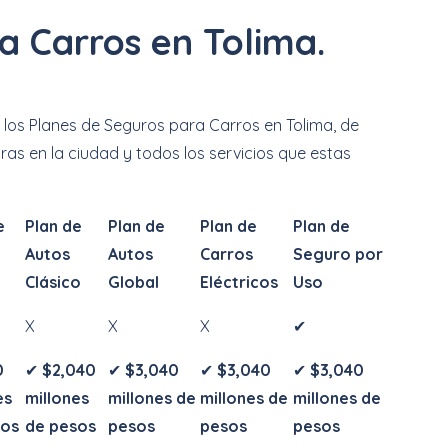
a Carros en Tolima.
os Planes de Seguros para Carros en Tolima, de
s en la ciudad y todos los servicios que estas
e
Plan de
Plan de
Plan de
Plan de
Autos
Autos
Carros
Seguro por
o
Clásico
Global
Eléctricos
Uso
X
X
X
✔
0
✔
$2,040
✔
$3,040
✔
$3,040
✔
$3,040
es
millones
millones de
millones de
millones de
sos
de pesos
pesos
pesos
pesos